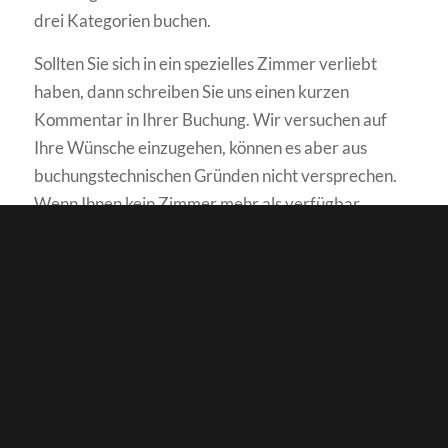
drei Kategorien buchen.
Sollten Sie sich in ein spezielles Zimmer verliebt
haben, dann schreiben Sie uns einen kurzen
Kommentar in Ihrer Buchung. Wir versuchen auf
Ihre Wünsche einzugehen, können es aber aus
buchungstechnischen Gründen nicht versprechen.
Wenn Ihnen kein Zimmer mehr als verfügbar
angezeigt wird, fühlen Sie sich frei, uns eine E-Mail
an
reservierung@luisenhof-stechlin.de
zu schreiben
und wir suchen nach Alternativen für Sie.
BELEGUNGSPLAN