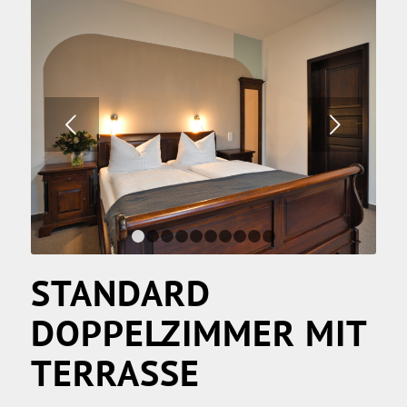
Weiter
1
2
3
4
5
6
7
8
9
10
STANDARD
DOPPELZIMMER MIT
TERRASSE