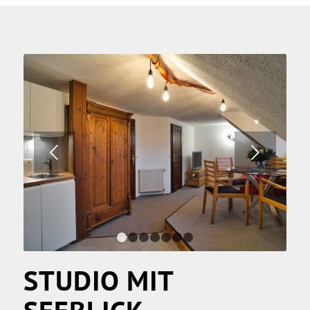
Weiter
1
2
3
4
5
6
7
STUDIO MIT