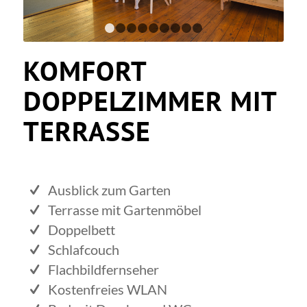
1
2
3
4
5
6
7
8
9
KOMFORT
DOPPELZIMMER MIT
TERRASSE
Ausblick zum Garten
Terrasse mit Gartenmöbel
Doppelbett
Schlafcouch
Flachbildfernseher
Kostenfreies WLAN